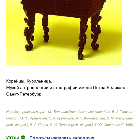
Корейцы. Курильница.
Музей антропологии и этнографии имени Петра Великого,
Санкт-Петербург.
Народы и религии мира. - М.: Большая Российская энциклопедия
.
В. А. Тишков.
Редкол.: О. Ю. Артемова, С. А. Арутюнов, А. Н. Кожановский, В. М. Макаревич
(зам. гл. ред.), В. А. Попов, П. И. Пучков (зам. гл. ред.), Г. Ю. Ситнянский
.
1998
.
Игры ⚽
Поможем написать курсовую