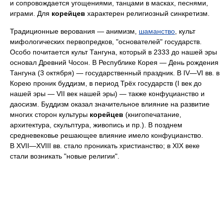
и сопровождается угощениями, танцами в масках, песнями,
играми. Для
корейцев
характерен религиозный синкретизм.
Традиционные верования — анимизм,
шаманство
, культ
мифологических первопредков, "основателей" государств.
Особо почитается культ Тангуна, который в 2333 до нашей эры
основал Древний Чосон. В Республике Корея — День рождения
Тангуна (3 октября) — государственный праздник. В IV—VI вв. в
Корею проник буддизм, в период Трёх государств (I век до
нашей эры — VII век нашей эры) — также конфуцианство и
даосизм. Буддизм оказал значительное влияние на развитие
многих сторон культуры
корейцев
(книгопечатание,
архитектура, скульптура, живопись и пр.). В позднем
средневековье решающее влияние имело конфуцианство.
В XVII—XVIII вв. стало проникать христианство; в XIX веке
стали возникать "новые религии".