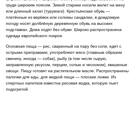
груди широким поясом. Зимой старики носили жилет на меху
или длинный халат (турумаги). Крестьянская обувь —
плетённые из верёвок или соломы сандалии, в дождливую
погоду носят долблёную деревянную обувь на высоких
подставках. Дома ходят без обуви. Широко распространена
одежда европейского покроя.
Основная пища — рис, сваренный на пару без соли, едят с
острыми приправами; употребляют мясо (главным образом
свинину, иногда — собак), рыбу (в том числе сырую,
заправленную уксусом, перцем, солью и чесноком), квашеные
овощи. Пищу готовят на растительном масле. Распространены
палочки для еды, для жидкой пищи — плоские ложки. Из
спиртных напитков известна рисовая водка, которую пьют
подогретой.