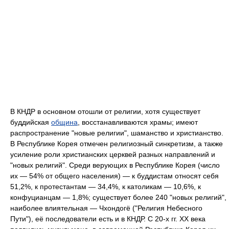
В КНДР в основном отошли от религии, хотя существует
буддийская
община
, восстанавливаются храмы; имеют
распространение "новые религии", шаманство и христианство.
В Республике Корея отмечен религиозный синкретизм, а также
усиление роли христианских церквей разных направлений и
"новых религий". Среди верующих в Республике Корея (число
их — 54% от общего населения) — к буддистам относят себя
51,2%, к протестантам — 34,4%, к католикам — 10,6%, к
конфуцианцам — 1,8%; существует более 240 "новых религий",
наиболее влиятельная — Чхондогё ("Религия Небесного
Пути"), её последователи есть и в КНДР. С 20-х гг. XX века