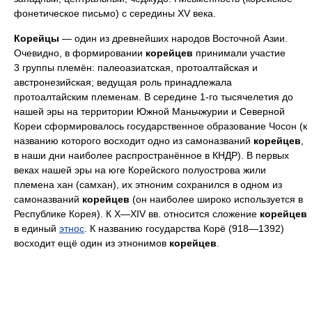
фонетическое письмо) с середины XV века.
Корейцы
— один из древнейших народов Восточной Азии.
Очевидно, в формировании
корейцев
принимали участие
3 группы племён: палеоазиатская, протоалтайская и
австронезийская; ведущая роль принадлежала
протоалтайским племенам. В середине 1-го тысячелетия до
нашей эры на территории Южной Маньчжурии и Северной
Кореи сформировалось государственное образование Чосон (к
названию которого восходит одно из самоназваний
корейцев
,
в наши дни наиболее распространённое в КНДР). В первых
веках нашей эры на юге Корейского полуострова жили
племена хан (самхан), их этноним сохранился в одном из
самоназваний
корейцев
(он наиболее широко используется в
Республике Корея). К X—XIV вв. относится сложение
корейцев
в единый
этнос
. К названию государства Корё (918—1392)
восходит ещё один из этнонимов
корейцев
.