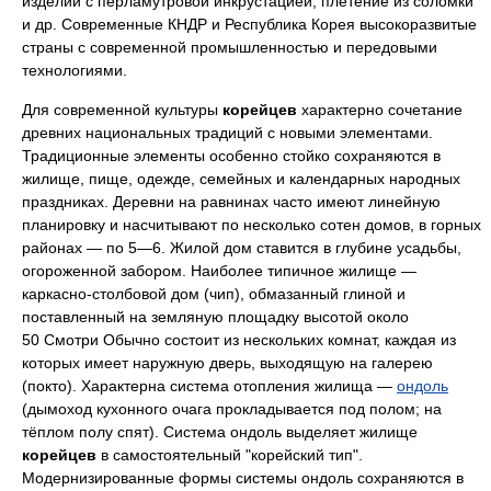
изделий с перламутровой инкрустацией, плетение из соломки
и др. Современные КНДР и Республика Корея высокоразвитые
страны с современной промышленностью и передовыми
технологиями.
Для современной культуры
корейцев
характерно сочетание
древних национальных традиций с новыми элементами.
Традиционные элементы особенно стойко сохраняются в
жилище, пище, одежде, семейных и календарных народных
праздниках. Деревни на равнинах часто имеют линейную
планировку и насчитывают по несколько сотен домов, в горных
районах — по 5—6. Жилой дом ставится в глубине усадьбы,
огороженной забором. Наиболее типичное жилище —
каркасно-столбовой дом (чип), обмазанный глиной и
поставленный на земляную площадку высотой около
50 Смотри Обычно состоит из нескольких комнат, каждая из
которых имеет наружную дверь, выходящую на галерею
(покто). Характерна система отопления жилища —
ондоль
(дымоход кухонного очага прокладывается под полом; на
тёплом полу спят). Система ондоль выделяет жилище
корейцев
в самостоятельный "корейский тип".
Модернизированные формы системы ондоль сохраняются в